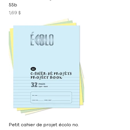
55b
Prix
1,69 $
Petit cahier de projet écolo no.