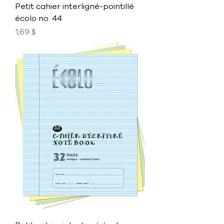
Petit cahier interligné-pointillé
écolo no. 44
Prix
1,69 $