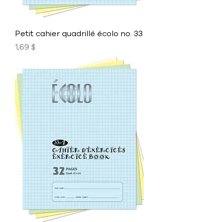
Petit cahier quadrillé écolo no. 33
Prix
1,69 $