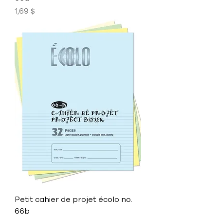
Prix
1,69 $
Petit cahier de projet écolo no.
66b