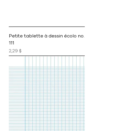
Petite tablette à dessin écolo no.
111
Prix
2,29 $