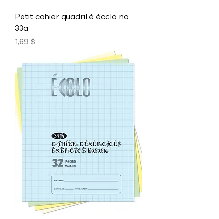
Petit cahier quadrillé écolo no.
33a
Prix
1,69 $