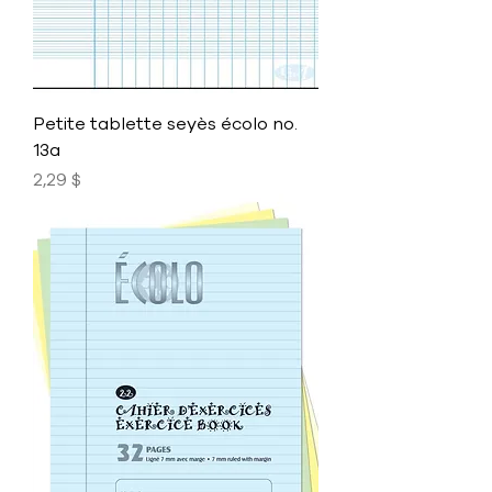
Petite tablette seyès écolo no.
13a
Prix
2,29 $