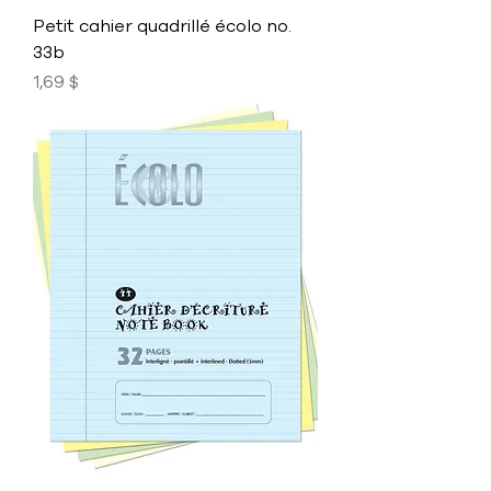
Petit cahier quadrillé écolo no.
33b
Prix
1,69 $