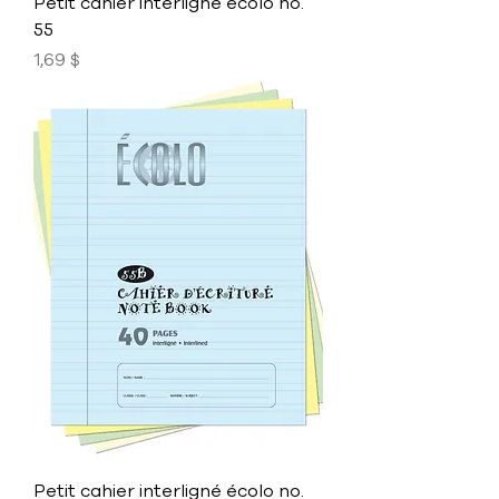
Petit cahier interligné écolo no.
55
Prix
1,69 $
Petit cahier interligné écolo no.