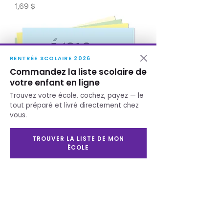
Prix
1,69 $
RENTRÉE SCOLAIRE 2026
Commandez la liste scolaire de
votre enfant en ligne
Trouvez votre école, cochez, payez — le
tout préparé et livré directement chez
vous.
TROUVER LA LISTE DE MON
ÉCOLE
Petit cahier de projet écolo no.
66c