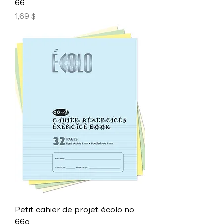
66
Prix
1,69 $
Petit cahier de projet écolo no.
66a