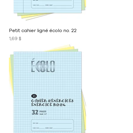
Petit cahier ligné écolo no. 22
Prix
1,69 $