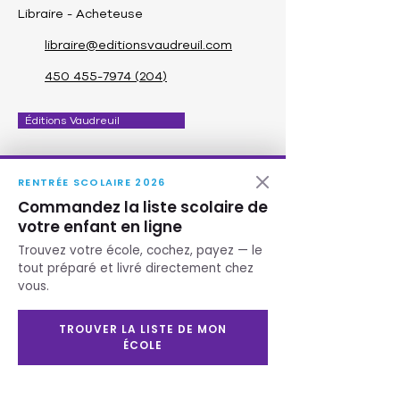
Libraire - Acheteuse
libraire@editionsvaudreuil.com
450 455-7974 (204)
Éditions Vaudreuil
RENTRÉE SCOLAIRE 2026
Comptoir de Service
Commandez la liste scolaire de
votre enfant en ligne
Responsable du centre de copies
Trouvez votre école, cochez, payez — le
commande@editionsvaudreuil.ca
tout préparé et livré directement chez
vous.
450 455-7974 (213
)
TROUVER LA LISTE DE MON
Éditions Vaudreuil
ÉCOLE