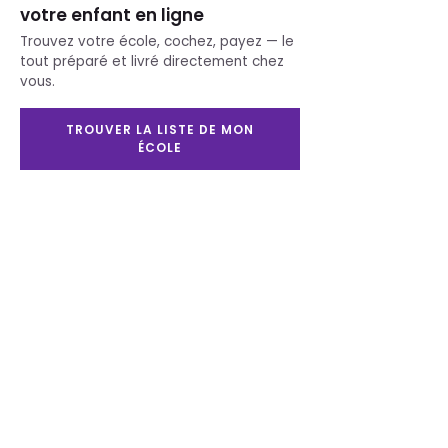
votre enfant en ligne
Imprimerie
Trouvez votre école, cochez, payez — le
Ameublement
tout préparé et livré directement chez
Service scolaire
vous.
Besoin d'aide ?
Contactez-nous
TROUVER LA LISTE DE MON
ÉCOLE
Heures d'ouverture
Lundi au mercerdi :
8h30 à 17h30
Jeudi et vendredi :
8h30 à 20h00
Samedi : 9h00 à 17h00
Dimanche : 11h00 à
16h00
Nos publications
Le Partenaire
Chez
l'Antiquaire