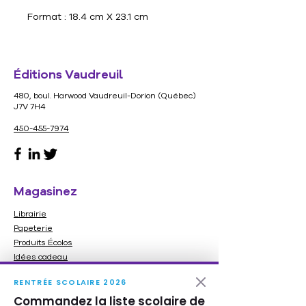
Format : 18.4 cm X 23.1 cm
Éditions Vaudreuil
480, boul. Harwood Vaudreuil-Dorion (Québec)
J7V 7H4
450-455-7974
Magasinez
Librairie
Papeterie
Produits Écolos
Idées cadeau
Carte cadeau
RENTRÉE SCOLAIRE 2026
Nos services
Commandez la liste scolaire de