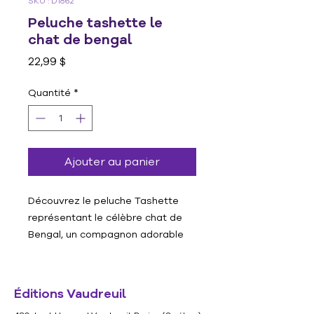
SKU : D1862
Peluche tashette le
chat de bengal
Prix
22,99 $
Quantité
*
Ajouter au panier
Découvrez le peluche Tashette
représentant le célèbre chat de
Bengal, un compagnon adorable
pour votre enfant. Fabriqué avec
des matériaux doux et résistants,
ce jouet est parfait pour les câlins
Éditions Vaudreuil
et les jeux imaginatifs. Avec ses