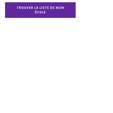
Heures d'ouverture
TROUVER LA LISTE DE MON
ÉCOLE
Lundi au mercerdi :
8h30 à 17h30
Jeudi et vendredi :
8h30 à 20h00
Samedi : 9h00 à 17h00
Dimanche : 11h00 à
16h00
Nos publications
Le Partenaire
Chez
l'Antiquaire
Support
client
Contactez-nous
Politiques