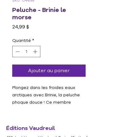
SKU : D4698
Peluche - Brinie le
morse
Prix
24,99 $
Quantité
*
Ajouter au panier
Plongez dans les froides eaux
arctiques avec Brinie, la peluche
phoque douce ! Ce membre
moustachu de la famille des
phoques est célèbre pour ses
longues défense en ivoire qu'il
Éditions Vaudreuil
utilise pour se défendre et grimper