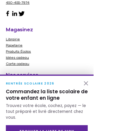
450-455-7974
Depuis plus de 20 ans ce principe
de jeu unique enthousiame des
millions de personnes!
7 ans et plus
Magasinez
2-4 joueurs
20-30 minutes
Librairie
Papeterie
Français
Produits Écolos
26743
Idées cadeau
Carte cadeau
Nos services
RENTRÉE SCOLAIRE 2026
Imprimerie
Commandez la liste scolaire de
Ameublement
votre enfant en ligne
Service scolaire
Besoin d'aide ?
Trouvez votre école, cochez, payez — le
tout préparé et livré directement chez
Contactez-nous
vous.
Heures d'ouverture