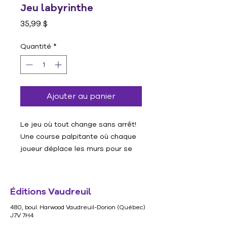
Jeu labyrinthe
Prix
35,99 $
Quantité
*
Ajouter au panier
Le jeu où tout change sans arrêt!
Une course palpitante où chaque
joueur déplace les murs pour se
frayer un chemin qui mène aux
trésors. Poussez les couloirs,
déplacez votre pion... On va de
Éditions Vaudreuil
surprises en surprises. On croit
480, boul. Harwood Vaudreuil-Dorion (Québec)
pouvoir atteindre son butin quand
J7V 7H4
soudain les murs coulissent...