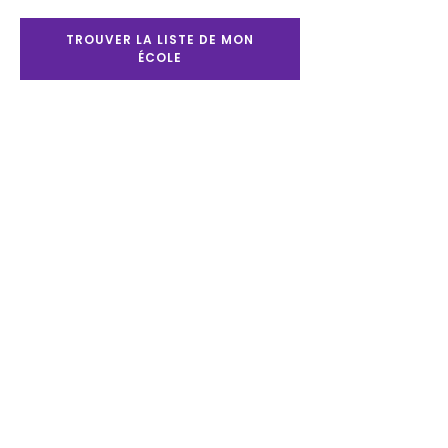
TROUVER LA LISTE DE MON
Heures d'ouverture
ÉCOLE
Lundi au mercerdi :
8h30 à 17h30
Jeudi et vendredi :
8h30 à 20h00
Samedi : 9h00 à 17h00
Dimanche : 11h00 à
16h00
Nos publications
Le Partenaire
Chez
l'Antiquaire
Support
client
Contactez-nous