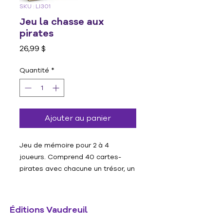
SKU : LI301
Jeu la chasse aux
pirates
Prix
26,99 $
Quantité
*
Ajouter au panier
Jeu de mémoire pour 2 à 4
joueurs. Comprend 40 cartes-
pirates avec chacune un trésor, un
plan-île, 10 cartes-trésors, etc. Le
plan-île est placé au centre de la
table avec 4 cartes-pirates (face
Éditions Vaudreuil
visible) et les 10 cartes-trésors