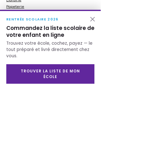
Papeterie
Produits Écolos
RENTRÉE SCOLAIRE 2026
Idées cadeau
Carte cadeau
Commandez la liste scolaire de
votre enfant en ligne
Nos services
Trouvez votre école, cochez, payez — le
tout préparé et livré directement chez
Imprimerie
vous.
Ameublement
Service scolaire
TROUVER LA LISTE DE MON
Besoin d'aide ?
ÉCOLE
Contactez-nous
Heures d'ouverture
Lundi au mercerdi :
8h30 à 17h30
Jeudi et vendredi :
8h30 à 20h00
Samedi : 9h00 à 17h00
Dimanche : 11h00 à
16h00