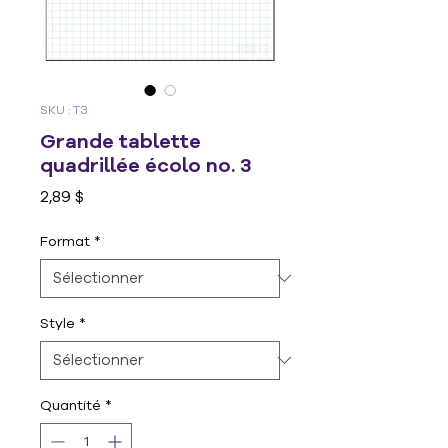
SKU : T3
Grande tablette
quadrillée écolo no. 3
Prix
2,89 $
Format
*
Style
*
Quantité
*