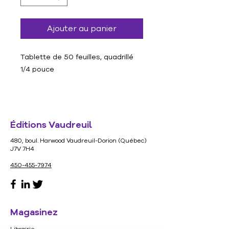
Ajouter au panier
Tablette de 50 feuilles, quadrillé
1/4 pouce
Format : 21.5 cm X 27.9 cm
Éditions Vaudreuil
480, boul. Harwood Vaudreuil-Dorion (Québec)
J7V 7H4
450-455-7974
Magasinez
Librairie