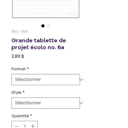
SKU : T6A
Grande tablette de
projet écolo no. 6a
Prix
2,89 $
Format
*
Style
*
Quantité
*