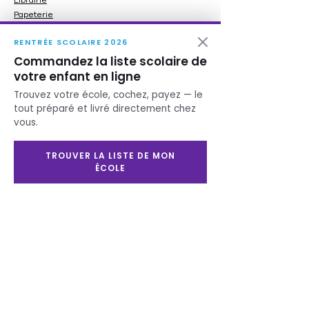
Papeterie
Produits Écolos
RENTRÉE SCOLAIRE 2026
Idées cadeau
Carte cadeau
Commandez la liste scolaire de
votre enfant en ligne
Nos services
Trouvez votre école, cochez, payez — le
tout préparé et livré directement chez
Imprimerie
vous.
Ameublement
Service scolaire
TROUVER LA LISTE DE MON
Besoin d'aide ?
ÉCOLE
Contactez-nous
Heures d'ouverture
Lundi au mercerdi :
8h30 à 17h30
Jeudi et vendredi :
8h30 à 20h00
Samedi : 9h00 à 17h00
Dimanche : 11h00 à
16h00