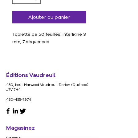
Ajouter au panier
Tablette de 50 feuilles, interligné 3
mm, 7 séquences
Format : 21.5 cm X 27.9 cm
Éditions Vaudreuil
480, boul. Harwood Vaudreuil-Dorion (Québec)
J7V 7H4
450-455-7974
Magasinez
Librairie