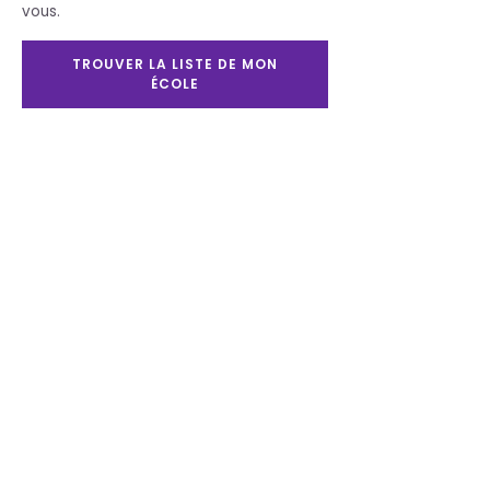
vous.
Contactez-nous
TROUVER LA LISTE DE MON
Heures d'ouverture
ÉCOLE
Lundi au mercerdi :
8h30 à 17h30
Jeudi et vendredi :
8h30 à 20h00
Samedi : 9h00 à 17h00
Dimanche : 11h00 à
16h00
Nos publications
Le Partenaire
Chez
l'Antiquaire
Support
client
Contactez-nous