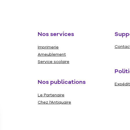
votre c
à un am
de chie
casse-t
Nos services
Suppo
Casse-t
Belved
Contac
Imprimerie
85 x 58
Ameublement
Service scolaire
Polit
Nos publications
Expédit
Le Partenaire
Chez l'Antiquaire