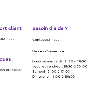
ollection ou offrez-le en cadeau
i passionné de casse-têtes et
ns. Amusez-vous à assembler ce
ête charmant et captivant.
rt client
Besoin d'aide ?
ête de 1500 morceaux de Pierre
ere
tez-nous
Contactez-nous
 cm
Heures d'ouverture
iques
Lundi au mercerdi : 8h30 à 17h30
Jeudi et vendredi : 8h30 à 20h00
ion et retours
Samedi : 9h00 à 17h00
Dimanche : 11h00 à 16h00