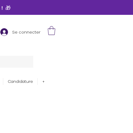
 ! 🎁
Se connecter
Candidature
+