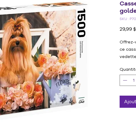
Casse
gold
SKU : P7
29,99 $
Offrez-
ce cass
vedette
Parfait
Quantit
têtes e
puzzle 
satisfa
qualité
former 
Ajou
La taill
casse-t
longue 
la mais