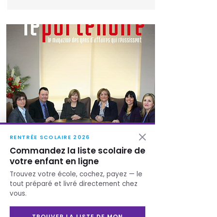
RENTRÉE SCOLAIRE 2026
Commandez la liste scolaire de
votre enfant en ligne
Trouvez votre école, cochez, payez — le
tout préparé et livré directement chez
Le Partenaire
vous.
Goudreau Poirier, une équipe
TROUVER LA LISTE DE MON