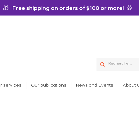
🎁 Free shipping on orders of $100 or more! 🎁
r services
Our publications
News and Events
About 