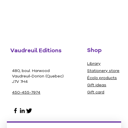
Shop
Vaudreuil Editions
Library
480, boul. Harwood
Stationery store
Vaudreuil-Dorion (Quebec)
Écolo products
J7V 7H4
Gift ideas
Gift card
450-455-7974