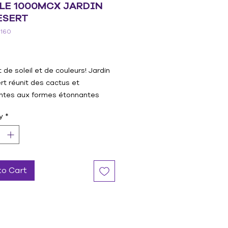
LE 1000MCX JARDIN
ESERT
6160
rice
 de soleil et de couleurs! Jardin
rt réunit des cactus et
ntes aux formes étonnantes
s pots peints à la main—un
y
*
riche en détails qui se construit
ites zones ultra satisfaisantes.
ettes miniatures aux colonnes
euses, chaque motif offre une
étente à l’écart des écrans.
to Cart