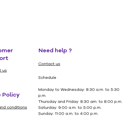
omer
Need help ?
ort
Contact us
t us
Schedule
Monday to Wednesday: 8:30 a.m. to 5:30
 Policy
p.m.
Thursday and Friday: 8:30 am. to 8:00 p.m.
nd conditions
Saturday: 9:00 a.m. to 5:00 p.m.
Sunday: 11:00 a.m. to 4:00 p.m.