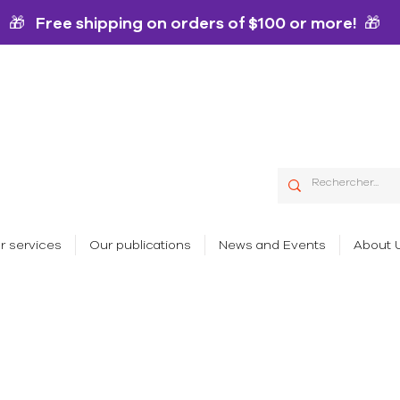
🎁 Free shipping on orders of $100 or more! 🎁
r services
Our publications
News and Events
About 