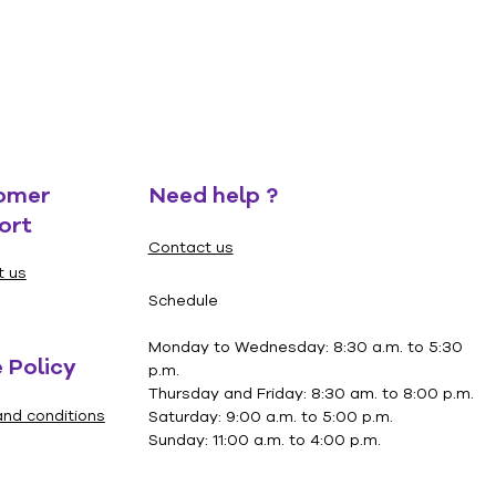
s des enfants de 6 à 10 ans. Le
sente des mises en situation qui
nent à se mettre à la place des
es pour réfléchir aux
ements appropriés qu’il est
e d’adopter dans ces situations.
omer
Need help ?
ort
Contact us
t us
Schedule
Monday to Wednesday: 8:30 a.m. to 5:30
 Policy
p.m.
Thursday and Friday: 8:30 am. to 8:00 p.m.
nd conditions
Saturday: 9:00 a.m. to 5:00 p.m.
Sunday: 11:00 a.m. to 4:00 p.m.