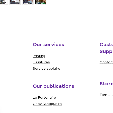
sociale
jeu pré
les amè
personn
comport
possibl
Our services
Cust
Supp
Printing
Furnitures
Contac
Service scolaire
Store
Our publications
Terms a
Le Partenaire
Chez l'Antiquaire