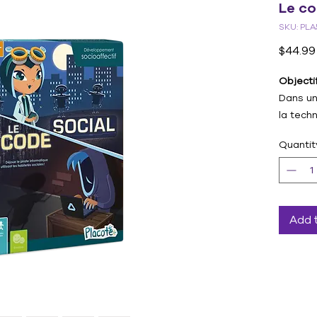
Le co
SKU: PLA
$44.99
Objectif
Dans un
la techn
program
Quantit
rendre 
qu’un pi
contrôl
reprogr
découve
Add 
systèm
Aide la 
l’appare
Le code
le déve