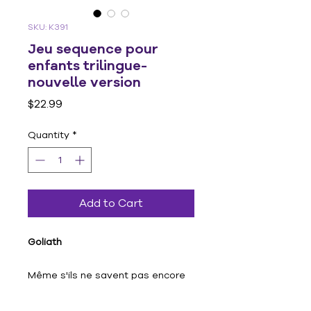
SKU: K391
Jeu sequence pour
enfants trilingue-
nouvelle version
Price
$22.99
Quantity
*
Add to Cart
Goliath
Même s'ils ne savent pas encore
lire, les jeunes enfants peuvent
s'amuser à jouer à ce super jeu de