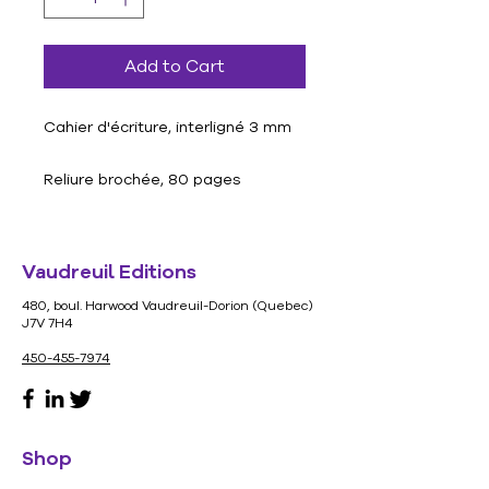
Add to Cart
Cahier d'écriture, interligné 3 mm
Reliure brochée, 80 pages
Format : 20.9 cm X 27.6 cm
Vaudreuil Editions
3 trous
480, boul. Harwood Vaudreuil-Dorion (Quebec)
J7V 7H4
450-455-7974
Shop