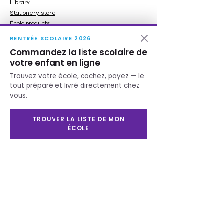
Library
Stationery store
Écolo products
Gift ideas
RENTRÉE SCOLAIRE 2026
Gift card
Commandez la liste scolaire de
Our services
votre enfant en ligne
Trouvez votre école, cochez, payez — le
Printing
tout préparé et livré directement chez
Furnitures
vous.
Service scolaire
Need help ?
TROUVER LA LISTE DE MON
ÉCOLE
Contact us
Schedule
Monday to Wednesday:
8:30 a.m. to 5:30 p.m.
Thursday and Friday:
8:30 am. to 8:00 p.m.
Saturday: 9:00 a.m. to
5:00 p.m.