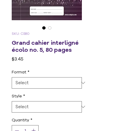
SKU: C580
Grand cahier interligné
écolo no. 5, 80 pages
Price
$3.45
Format
*
Style
*
Quantity
*