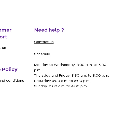
omer
Need help ?
ort
Contact us
t us
Schedule
Monday to Wednesday: 8:30 a.m. to 5:30
 Policy
p.m.
Thursday and Friday: 8:30 am. to 8:00 p.m.
nd conditions
Saturday: 9:00 a.m. to 5:00 p.m.
Sunday: 11:00 a.m. to 4:00 p.m.