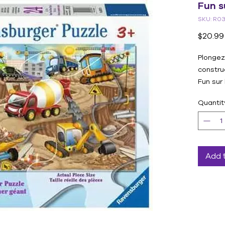
Fun s
SKU: R0
$20.99
Plongez
constru
Fun sur 
amateur
Quantit
assembl
chantie
parfait 
main-œil
problèm
Add 
pièces 
et dura
Offrez 
diverti
ce puzzl