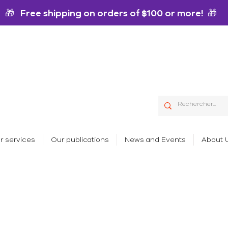
🎁 Free shipping on orders of $100 or more! 🎁
r services
Our publications
News and Events
About 