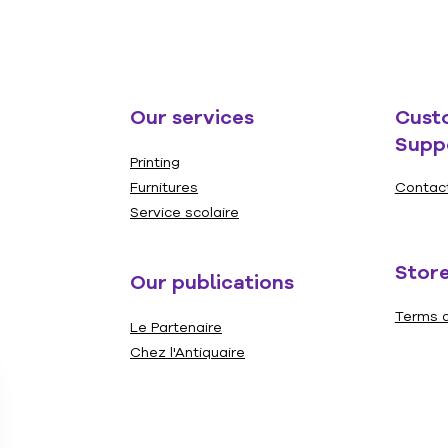
24pc.
Our services
Cust
Supp
Printing
Furnitures
Contac
Service scolaire
Store
Our publications
Terms a
Le Partenaire
Chez l'Antiquaire