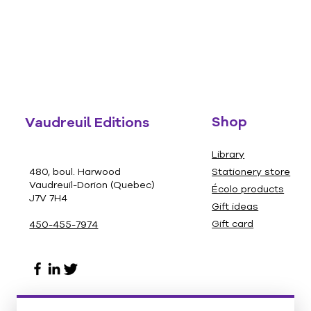
Shop
Vaudreuil Editions
Library
480, boul. Harwood
Stationery store
Vaudreuil-Dorion (Quebec)
Écolo products
J7V 7H4
Gift ideas
Gift card
450-455-7974