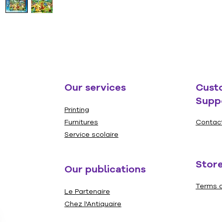
l'aider 
conseils
y aura 
supplém
temps, 
d'équili
nouveau 
Our services
Cust
Ce cass
Supp
des piè
Printing
auxquel
Furnitures
Contac
facilem
Service scolaire
répétit
l'ajust
Store
Our publications
offrent
dérouta
Terms a
Le Partenaire
aides a
avec le
Chez l'Antiquaire
grandir,