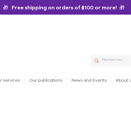
🎁 Free shipping on orders of $100 or more! 🎁
r services
Our publications
News and Events
About 