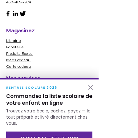
450-455-7974
lecture
Améliore la durée d'attention
Aide le lecteur à mettre en
évidence la phrase qu’il lit
Magasinez
Favorisez la concentration
Facilite l'apprentissage de la
Librairie
Papeterie
lecture
Produits Écolos
6+ ans
Idées cadeau
Carte cadeau
Nos services
RENTRÉE SCOLAIRE 2026
Imprimerie
Commandez la liste scolaire de
Ameublement
votre enfant en ligne
Service scolaire
Besoin d'aide ?
Trouvez votre école, cochez, payez — le
tout préparé et livré directement chez
Contactez-nous
vous.
Heures d'ouverture