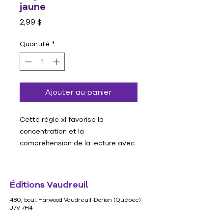
jaune
Prix
2,99 $
Quantité
*
Ajouter au panier
Cette règle xl favorise la
concentration et la
compréhension de la lecture avec
une surface plus grande pour
couvrir davantage de texte.
Bénéfices:
Éditions Vaudreuil
Améliore la compréhension et
480, boul. Harwood Vaudreuil-Dorion (Québec)
la vitesse de la lecture
J7V 7H4
Améliore la précision de la